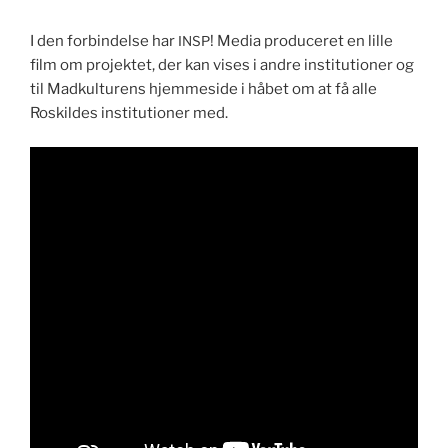
I den forbindelse har
! Media pro­duc­eret en lille
INSP
film om pro­jek­tet, der kan vis­es i andre insti­tu­tion­er og
til Mad­kul­turens hjemme­side i håbet om at få alle
Roskildes insti­tu­tion­er med.