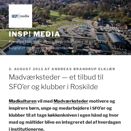
Videre
til
indhold
INSP! MEDIA
Kreative film, videoer, medieproduktioner til web, tv og
biografer og leverer konsulentbistand
UDGIVET
2. AUGUST 2013
AF
ANDREAS BRANDRUP ELKJÆR
DEN
Madværksteder — et tilbud til
SFO’er og klubber i Roskilde
Mad­kul­turen
vil med
Mad­værk­st­ed­er
moti­vere og
inspirere børn, unge og medar­be­jdere i
’er og
SFO
klub­ber til at tage køkkenkniv­en i egen hånd og hvor
mad og måltider blive en inte­gr­eret del af hverda­gen
i institutionerne.