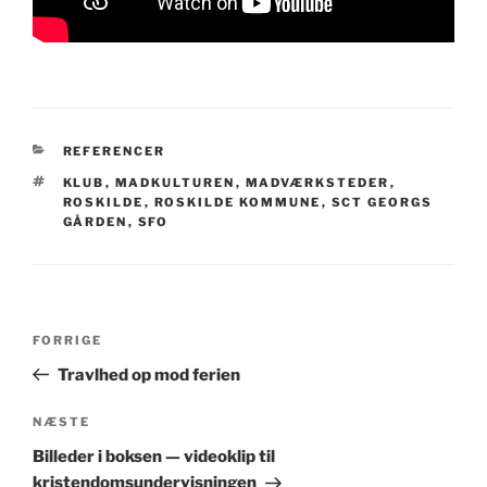
KATEGORIER
REFERENCER
TAGS
KLUB
,
MADKULTUREN
,
MADVÆRKSTEDER
,
ROSKILDE
,
ROSKILDE KOMMUNE
,
SCT GEORGS
GÅRDEN
,
SFO
Indlægsnavigation
Forrige
FORRIGE
indlæg
Travlhed op mod ferien
Næste
NÆSTE
indlæg
Billeder i boksen — videoklip til
kristendomsundervisningen