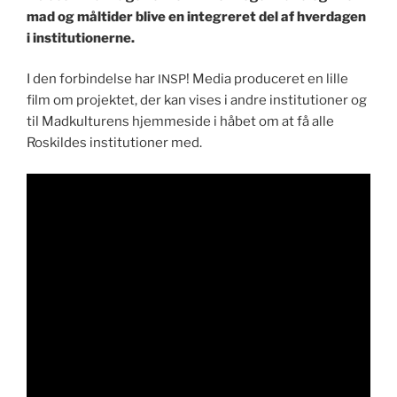
mad og måltider blive en inte­gr­eret del af hverda­gen
i institutionerne.
I den forbindelse har
! Media pro­duc­eret en lille
INSP
film om pro­jek­tet, der kan vis­es i andre insti­tu­tion­er og
til Mad­kul­turens hjemme­side i håbet om at få alle
Roskildes insti­tu­tion­er med.