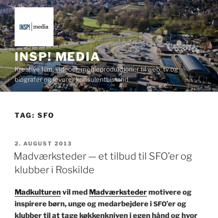
Videre
til
indhold
INSP! MEDIA
Kreative film, videoer, medieproduktioner til web, tv og
biografer og leverer konsulentbistand
TAG:
SFO
UDGIVET
2. AUGUST 2013
DEN
Madværksteder — et tilbud til SFO’er og
klubber i Roskilde
Mad­kul­turen
vil med
Mad­værk­st­ed­er
moti­vere og
inspirere børn, unge og medar­be­jdere i
’er og
SFO
klub­ber til at tage køkkenkniv­en i egen hånd og hvor