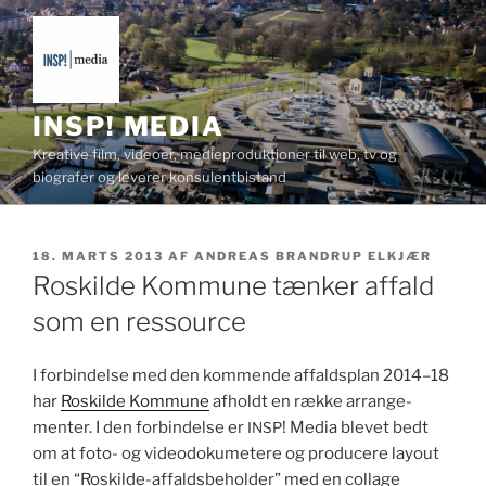
Videre
til
indhold
INSP! MEDIA
Kreative film, videoer, medieproduktioner til web, tv og
biografer og leverer konsulentbistand
UDGIVET
18. MARTS 2013
AF
ANDREAS BRANDRUP ELKJÆR
DEN
Roskilde Kommune tænker affald
som en ressource
I forbindelse med den kom­mende affald­splan 2014–18
har
Roskilde Kom­mune
afholdt en række arrange­
menter. I den forbindelse er
! Media blevet bedt
INSP
om at foto- og videodokume­tere og pro­duc­ere lay­out
til en “Roskilde-affalds­be­hold­er” med en col­lage