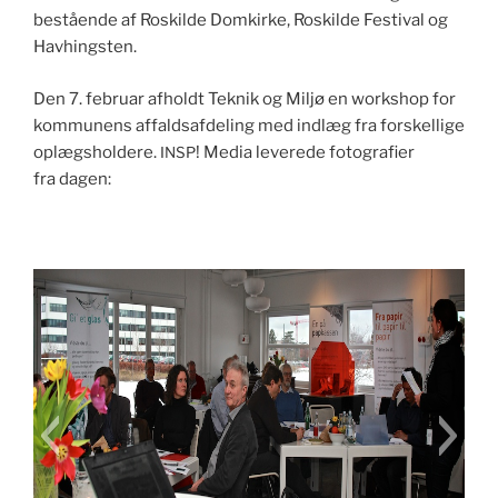
bestående af Roskilde Domkirke, Roskilde Fes­ti­val og
Havhingsten.
Den 7. feb­ru­ar afholdt Teknik og Miljø en work­shop for
kom­munens affald­safdel­ing med indlæg fra forskel­lige
oplægsh­oldere.
! Media lev­erede fotografi­er
INSP
fra dagen: