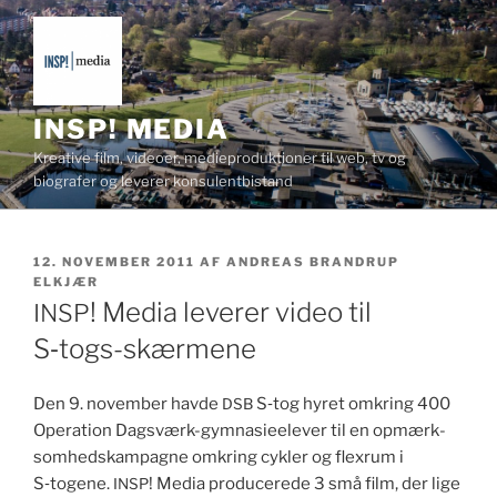
Videre
til
indhold
INSP! MEDIA
Kreative film, videoer, medieproduktioner til web, tv og
biografer og leverer konsulentbistand
UDGIVET
12. NOVEMBER 2011
AF
ANDREAS BRANDRUP
DEN
ELKJÆR
! Media leverer video til
INSP
S‑togs-skærmene
Den 9. novem­ber havde
S‑tog hyret omkring 400
DSB
Oper­a­tion Dagsværk-gym­nasieelever til en opmærk­
somhed­skam­pagne omkring cyk­ler og flexrum i
S‑togene.
! Media pro­duc­erede 3 små film, der lige
INSP