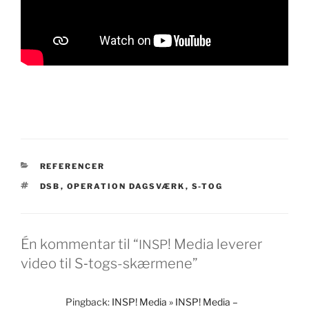
KATEGORIER
REFERENCER
TAGS
DSB
,
OPERATION DAGSVÆRK
,
S-TOG
Én kommentar til “
! Media leverer
INSP
video til S‑togs-skærmene”
Pingback:
INSP! Media » INSP! Media –