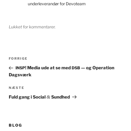
underleverandør for Devoteam
Lukket for kommentarer.
Indlægsnavigation
Forrige
FORRIGE
indlæg
! Media ude at se med
— og Operation
INSP
DSB
Dagsværk
Næste
NÆSTE
indlæg
&
Fuld gang i Social
Sundhed
BLOG