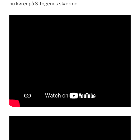
nu kør­er på S‑togenes skærme.