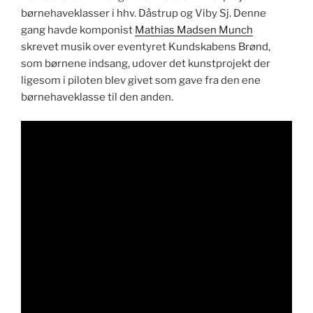
børne­haveklass­er i hhv. Dåstrup og Viby Sj. Denne
gang havde kom­pon­ist
Math­ias Mad­sen Munch
skrevet musik over even­tyret Kund­sk­abens Brønd,
som børnene ind­sang, udover det kun­st­pro­jekt der
lige­som i piloten blev givet som gave fra den ene
børne­haveklasse til den anden.