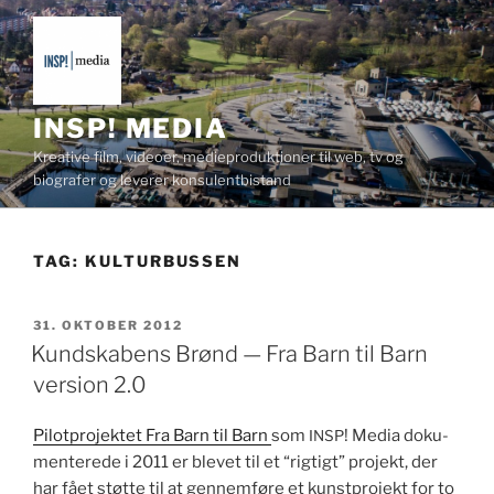
Videre
til
indhold
INSP! MEDIA
Kreative film, videoer, medieproduktioner til web, tv og
biografer og leverer konsulentbistand
TAG:
KULTURBUSSEN
UDGIVET
31. OKTOBER 2012
DEN
Kundskabens Brønd — Fra Barn til Barn
version 2.0
Pilot­pro­jek­tet Fra Barn til Barn
som
! Media doku­
INSP
menterede i 2011 er blevet til et “rigtigt” pro­jekt, der
har fået støtte til at gen­nem­føre et kun­st­pro­jekt for to