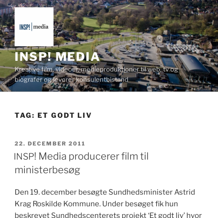
Videre
til
indhold
INSP! MEDIA
Kreative film, videoer, medieproduktioner til web, tv og
biografer og leverer konsulentbistand
TAG:
ET GODT LIV
UDGIVET
22. DECEMBER 2011
DEN
! Media producerer film til
INSP
ministerbesøg
Den 19. decem­ber besøgte Sund­hedsmin­is­ter Astrid
Krag Roskilde Kom­mune. Under besøget fik hun
beskrevet Sund­hed­s­cen­terets pro­jekt ‘Et godt liv’ hvor