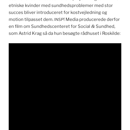
etniske kvin­der med sund­hed­sprob­le­mer med stor
suc­ces bliv­er intro­duc­eret for kostve­jled­ning og
motion tilpas­set dem.
! Media pro­duc­erede der­for
INSP
&
en film om Sund­hed­s­cen­teret for Social
Sund­hed,
som Astrid Krag så da hun besøgte råd­huset i Roskilde: