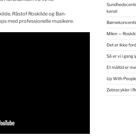
Sundhedscentr
kanal
kilde, Råstof Roskilde og Ban­
ps med pro­fes­sionelle musikere.
Børnekonventi
Milen — Roskil
Det er ikke for
Så er vi i gang 
Et måltid er m
Up With People
Zebracykler i R