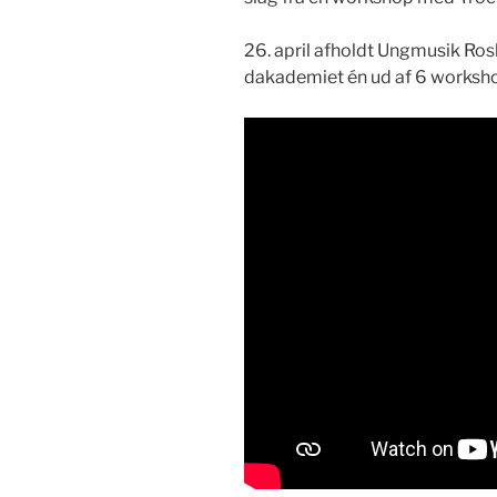
26. april afholdt Ung­musik Ros
dakademiet én ud af 6 work­sho