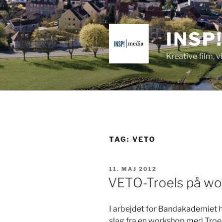
Videre
til
indhold
INSP
Kreative film, 
TAG:
VETO
UDGIVET
11. MAJ 2012
DEN
VETO-Troels på w
I arbe­jdet for Ban­dakademiet 
slag fra en work­shop med Troe