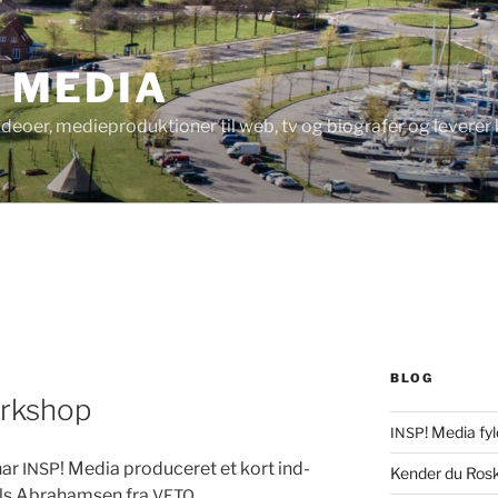
! MEDIA
videoer, medieproduktioner til web, tv og biografer og levere
BLOG
orkshop
! Media fyl
INSP
har
! Media pro­duc­eret et kort ind­
INSP
Kender du Rosk
ls Abra­ham­sen fra
.
VETO