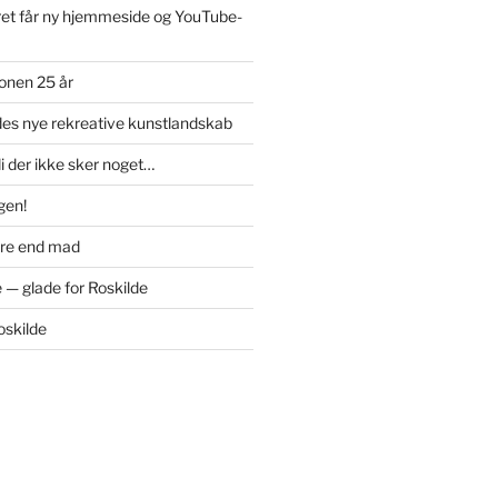
et får ny hjemmeside og YouTube-
onen 25 år
des nye rekreative kunstlandskab
di der ikke sker noget…
igen!
ere end mad
 — glade for Roskilde
oskilde