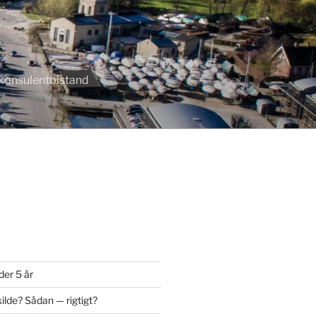
r konsulentbistand
der 5 år
ilde? Sådan — rigtigt?