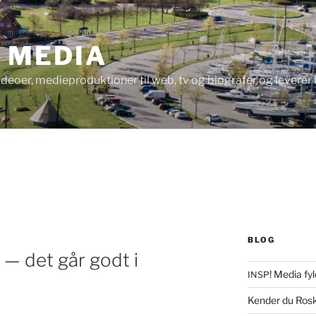
! MEDIA
videoer, medieproduktioner til web, tv og biografer og levere
BLOG
 — det går godt i
! Media fyl
INSP
Kender du Rosk