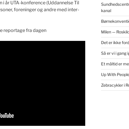
i år UTA-kon­fer­ence (Uddan­nelse Til
Sundhedscentr
per­son­er, foreninger og andre med inter­
kanal
Børnekonventi
ne reportage fra dagen
Milen — Roskil
Det er ikke for
Så er vi i gang 
Et måltid er m
Up With People
Zebracykler i R