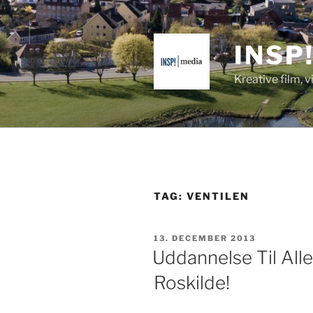
Videre
til
indhold
INSP
Kreative film, 
TAG:
VENTILEN
UDGIVET
13. DECEMBER 2013
DEN
Uddannelse Til Alle
Roskilde!