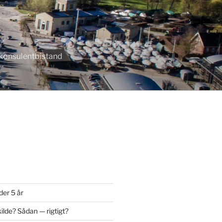
r konsulentbistand
der 5 år
ilde? Sådan — rigtigt?