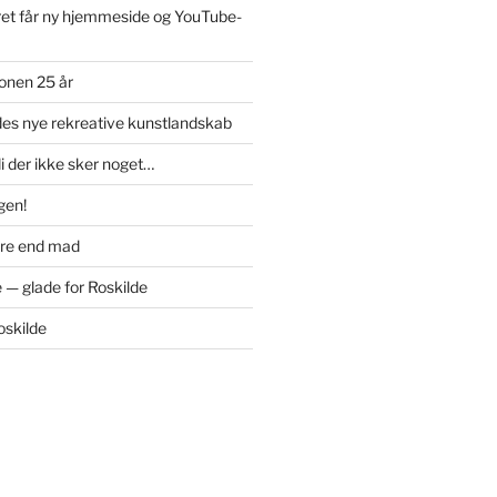
et får ny hjemmeside og YouTube-
onen 25 år
des nye rekreative kunstlandskab
di der ikke sker noget…
igen!
ere end mad
 — glade for Roskilde
oskilde