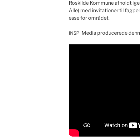
Roskilde Kom­mune afholdt igen 
Alle) med invi­ta­tion­er til fag­
esse for området.
! Media pro­duc­erede den
INSP