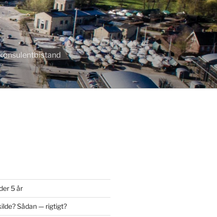
r konsulentbistand
der 5 år
ilde? Sådan — rigtigt?