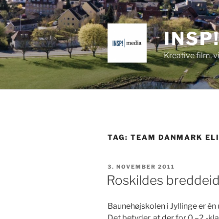
Videre
til
indhold
INSP
Kreative film, 
TAG:
TEAM DANMARK EL
UDGIVET
3. NOVEMBER 2011
DEN
Roskildes breddeid
Baune­højskolen i Jyllinge er én 
Det bety­der, at der for 0.–2.-kl