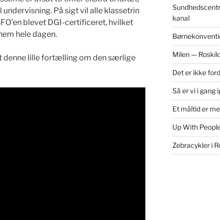
Sundhedscentr
nder­vis­ning. På sigt vil alle klas­setrin
kanal
FO’en blevet DGI-cer­ti­fi­ceret, hvilket
­nem hele dagen.
Børnekonventi
Milen — Roskil
t denne lille fortælling om den særlige
Det er ikke for
Så er vi i gang 
Et måltid er m
Up With People
Zebracykler i R