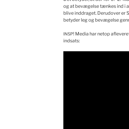
og at bevægelse tænkes ind i al u
blive ind­draget. Deru­dover er S
bety­der leg og bevægelse gen
! Media har netop aflev­ere
INSP
indsats: