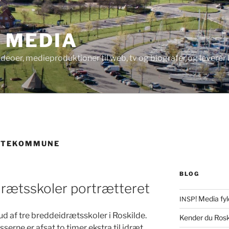
! MEDIA
videoer, medieproduktioner til web, tv og biografer og levere
ITEKOMMUNE
BLOG
rætsskoler portrætteret
! Media fyl
INSP
ud af tre bred­dei­drætsskol­er i Roskilde.
Kender du Rosk
asserne er afsat to timer ekstra til idræt,