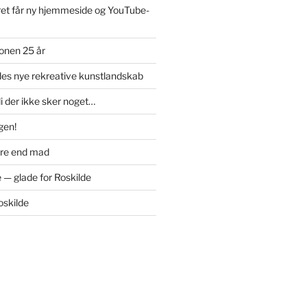
et får ny hjemmeside og YouTube-
onen 25 år
des nye rekreative kunstlandskab
di der ikke sker noget…
igen!
ere end mad
 — glade for Roskilde
oskilde