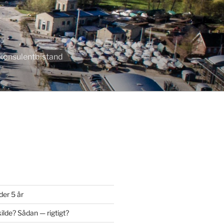
r konsulentbistand
der 5 år
ilde? Sådan — rigtigt?