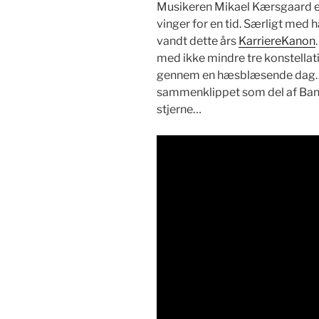
Musik­eren Mikael Kærs­gaard 
vinger for en tid. Særligt med ha
vandt dette års
Kar­ri­ereKanon
med ikke min­dre tre kon­stel­la­
gen­nem en hæs­blæsende dag
sam­men­klip­pet som del af Ban
stjerne…