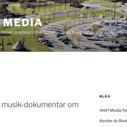
! MEDIA
videoer, medieproduktioner til web, tv og biografer og levere
BLOG
er musik-dokumentar om
! Media fyl
INSP
Kender du Rosk