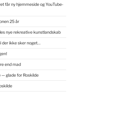
et får ny hjemmeside og YouTube-
onen 25 år
des nye rekreative kunstlandskab
di der ikke sker noget…
igen!
ere end mad
 — glade for Roskilde
oskilde