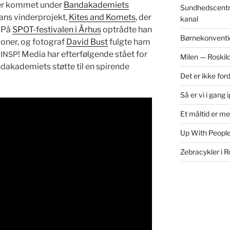
er kom­met under
Ban­dakademiets
Sundhedscentr
ns vin­der­pro­jekt,
Kites and Komets
, der
kanal
. På
SPOT-fes­ti­valen i Århus
optrådte han
Børnekonventi
tion­er, og fotograf
David Bust
ful­gte ham
.
! Media har efter­føl­gende stået for
INSP
Milen — Roskil
­dakademiets støtte til en spirende
Det er ikke for
Så er vi i gang 
Et måltid er m
Up With People
Zebracykler i R