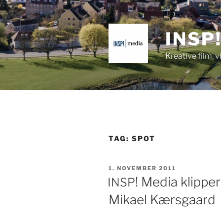
Videre
til
indhold
INSP
Kreative film, 
TAG:
SPOT
UDGIVET
1. NOVEMBER 2011
DEN
! Media klipp
INSP
Mikael Kærsgaard