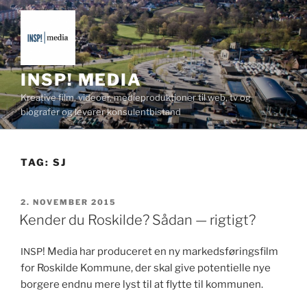
Videre
til
indhold
INSP! MEDIA
Kreative film, videoer, medieproduktioner til web, tv og
biografer og leverer konsulentbistand
TAG:
SJ
UDGIVET
2. NOVEMBER 2015
DEN
Kender du Roskilde? Sådan — rigtigt?
! Media har pro­duc­eret en ny markeds­førings­film
INSP
for Roskilde Kom­mune, der skal give poten­tielle nye
borg­ere end­nu mere lyst til at fly­tte til kommunen.