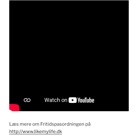
Læs mere om Fritidspa­sor­d­nin­gen på
http://www.likemylife.dk