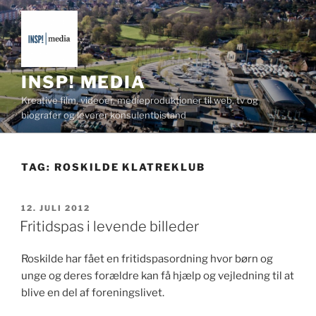
Videre
til
indhold
INSP! MEDIA
Kreative film, videoer, medieproduktioner til web, tv og
biografer og leverer konsulentbistand
TAG:
ROSKILDE KLATREKLUB
UDGIVET
12. JULI 2012
DEN
Fritidspas i levende billeder
Roskilde har fået en fritidspa­sor­d­ning hvor børn og
unge og deres foræl­dre kan få hjælp og vejled­ning til at
blive en del af foreningslivet.