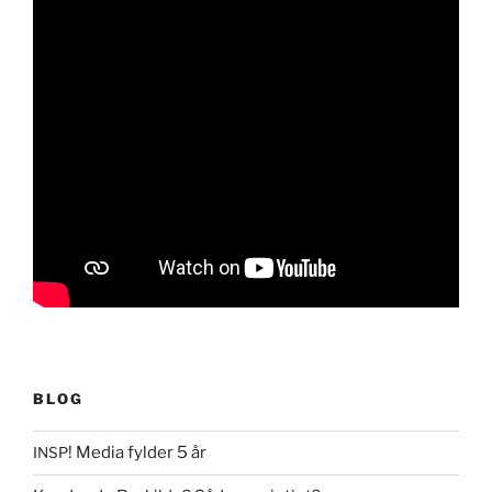
BLOG
! Media fylder 5 år
INSP