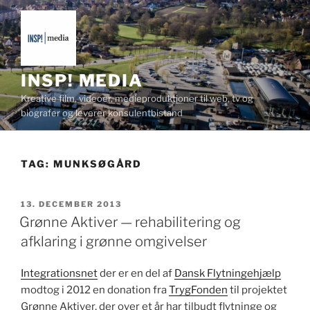
Videre
til
indhold
INSP! MEDIA
Kreative film, videoer, medieproduktioner til web, tv og
biografer og leverer konsulentbistand
TAG:
MUNKSØGÅRD
UDGIVET
13. DECEMBER 2013
DEN
Grønne Aktiver — rehabilitering og
afklaring i grønne omgivelser
Inte­gra­tionsnet
der er en del af
Dan­sk Fly­t­ninge­hjælp
mod­tog i 2012 en dona­tion fra
Tryg­Fonden
til pro­jek­tet
Grønne Aktiv­er, der over et år har tilbudt fly­t­ninge og