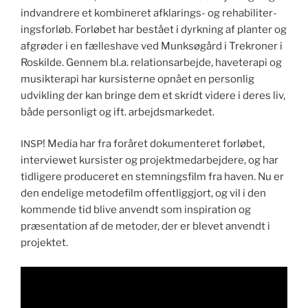
ind­van­drere et kom­bineret afk­lar­ings- og reha­bili­ter­
ings­for­løb. For­lø­bet har bestået i dyrkn­ing af planter og
afgrøder i en fælle­shave ved Munksøgård i Trekro­ner i
Roskilde. Gen­nem bl.a. rela­tion­sar­be­jde, havet­er­api og
musik­ter­api har kur­sis­terne opnået en per­son­lig
udvikling der kan bringe dem et skridt videre i deres liv,
både per­son­ligt og ift. arbejdsmarkedet.
! Media har fra foråret doku­menteret for­lø­bet,
INSP
inter­viewet kur­sis­ter og pro­jek­tmedar­be­jdere, og har
tidligere pro­duc­eret en stemn­ings­film fra haven. Nu er
den endelige metode­film offentlig­gjort, og vil i den
kom­mende tid blive anvendt som inspi­ra­tion og
præsen­ta­tion af de metoder, der er blevet anvendt i
projektet.