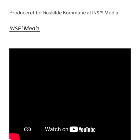
Pro­duc­eret for Roskilde Kom­mune af
! Media
INSP
! Media
INSP