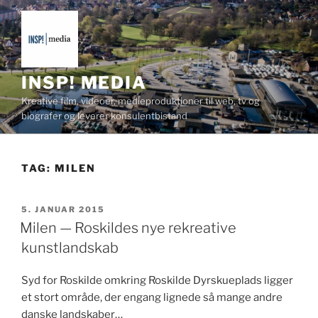
Videre
til
indhold
INSP! MEDIA
Kreative film, videoer, medieproduktioner til web, tv og
biografer og leverer konsulentbistand
TAG:
MILEN
UDGIVET
5. JANUAR 2015
DEN
Milen — Roskildes nye rekreative
kunstlandskab
Syd for Roskilde omkring Roskilde Dyrskue­plads lig­ger
et stort område, der engang lignede så mange andre
danske landskaber…