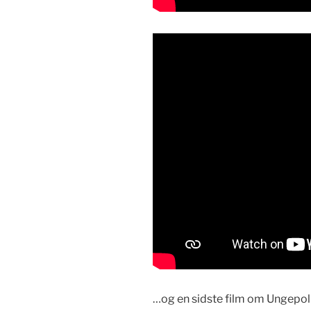
…og en sid­ste film om Unge­poli