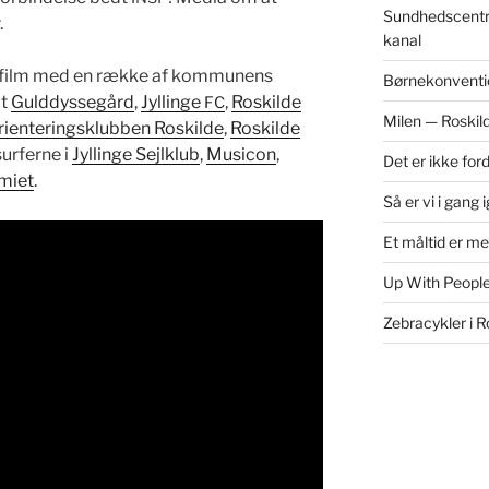
Sundhedscentr
.
kanal
de film med en række af kom­munens
Børnekonventi
dt
Guld­dyssegård
,
Jyllinge
,
Roskilde
FC
Milen — Roskil
ri­en­ter­ingsklubben Roskilde
,
Roskilde
surferne i
Jyllinge Sejlk­lub
,
Musi­con
,
Det er ikke for
miet
.
Så er vi i gang 
Et måltid er m
Up With People
Zebracykler i R