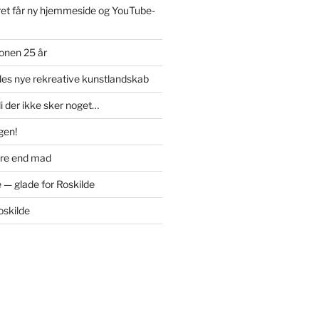
et får ny hjemmeside og YouTube-
onen 25 år
des nye rekreative kunstlandskab
di der ikke sker noget…
igen!
ere end mad
 — glade for Roskilde
oskilde