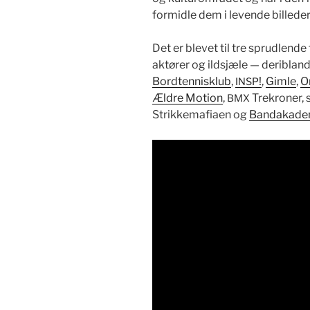
formi­dle dem i lev­ende billeder
Det er blevet til tre sprudlen
aktør­er og ild­sjæle — deri­b­lan
Bor­dten­nisklub
,
!
,
Gim­le
,
O
INSP
Ældre Motion
,
Trekro­ner, 
BMX
Strikke­mafi­aen og
Ban­dakade