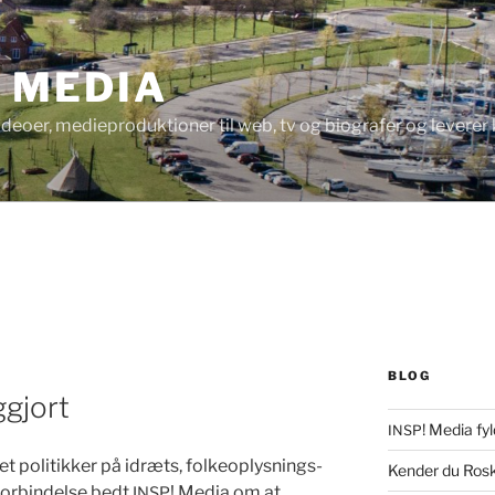
! MEDIA
videoer, medieproduktioner til web, tv og biografer og levere
BLOG
ggjort
! Media fyl
INSP
t poli­tikker på idræts, folkeo­plysnings-
Kender du Rosk
 forbindelse bedt
! Media om at
INSP