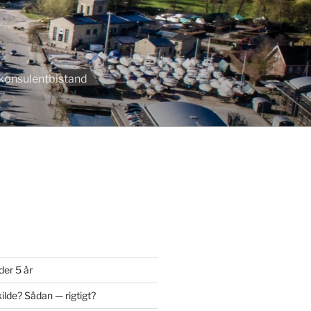
r konsulentbistand
der 5 år
ilde? Sådan — rigtigt?