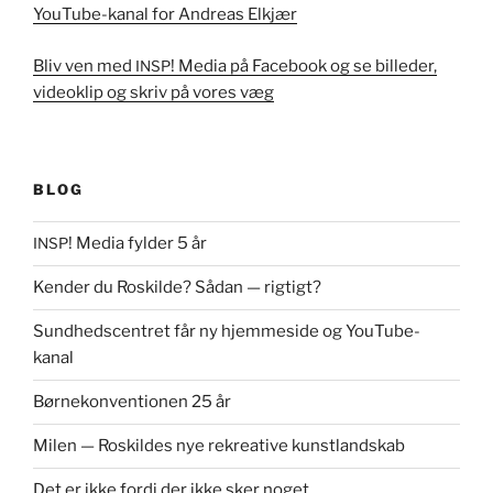
YouTube-kanal for Andreas Elkjær
Bliv ven med
! Media på Face­book og se billed­er,
INSP
videok­lip og skriv på vores væg
BLOG
! Media fylder 5 år
INSP
Kender du Roskilde? Sådan — rigtigt?
Sundhedscentret får ny hjemmeside og YouTube-
kanal
Børnekonventionen 25 år
Milen — Roskildes nye rekreative kunstlandskab
Det er ikke fordi der ikke sker noget…