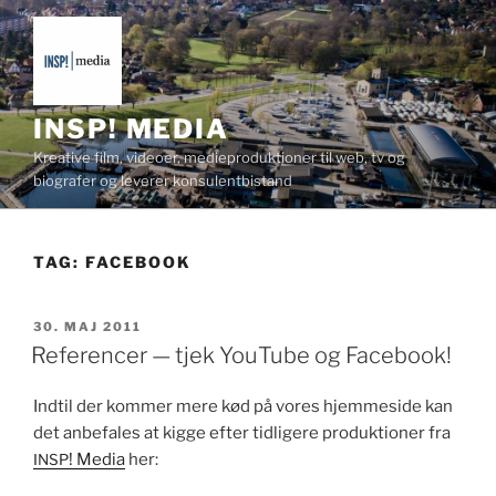
Videre
til
indhold
INSP! MEDIA
Kreative film, videoer, medieproduktioner til web, tv og
biografer og leverer konsulentbistand
TAG:
FACEBOOK
UDGIVET
30. MAJ 2011
DEN
Referencer — tjek YouTube og Facebook!
Indtil der kom­mer mere kød på vores hjemme­side kan
det anbe­fales at kigge efter tidligere pro­duk­tion­er fra
! Media
her:
INSP