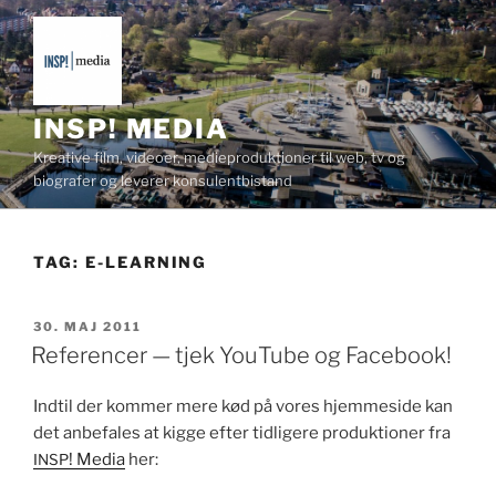
Videre
til
indhold
INSP! MEDIA
Kreative film, videoer, medieproduktioner til web, tv og
biografer og leverer konsulentbistand
TAG:
E-LEARNING
UDGIVET
30. MAJ 2011
DEN
Referencer — tjek YouTube og Facebook!
Indtil der kom­mer mere kød på vores hjemme­side kan
det anbe­fales at kigge efter tidligere pro­duk­tion­er fra
! Media
her:
INSP