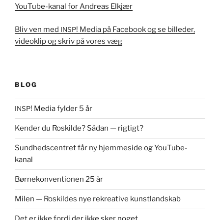
YouTube-kanal for Andreas Elkjær
Bliv ven med
! Media på Face­book og se billed­er,
INSP
videok­lip og skriv på vores væg
BLOG
! Media fylder 5 år
INSP
Kender du Roskilde? Sådan — rigtigt?
Sundhedscentret får ny hjemmeside og YouTube-
kanal
Børnekonventionen 25 år
Milen — Roskildes nye rekreative kunstlandskab
Det er ikke fordi der ikke sker noget…