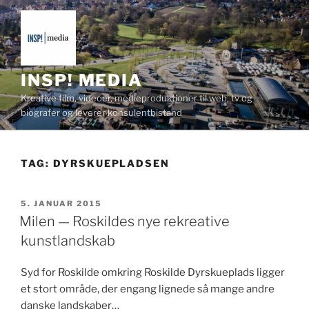
Videre
til
indhold
INSP! MEDIA
Kreative film, videoer, medieproduktioner til web, tv og
biografer og leverer konsulentbistand
TAG:
DYRSKUEPLADSEN
UDGIVET
5. JANUAR 2015
DEN
Milen — Roskildes nye rekreative
kunstlandskab
Syd for Roskilde omkring Roskilde Dyrskue­plads lig­ger
et stort område, der engang lignede så mange andre
danske landskaber…