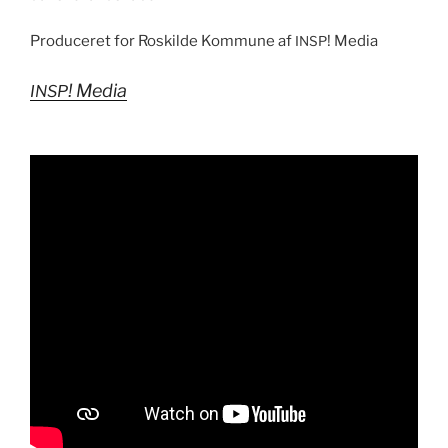
Pro­duc­eret for Roskilde Kom­mune af
! Media
INSP
! Media
INSP