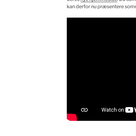
kan der­for nu præsen­tere som