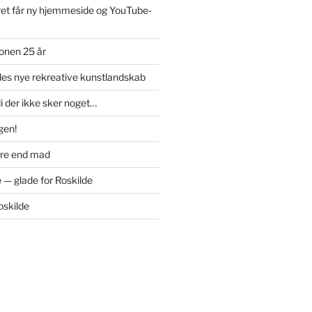
et får ny hjemmeside og YouTube-
onen 25 år
des nye rekreative kunstlandskab
di der ikke sker noget…
igen!
ere end mad
 — glade for Roskilde
oskilde