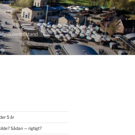
r konsulentbistand
der 5 år
ilde? Sådan — rigtigt?