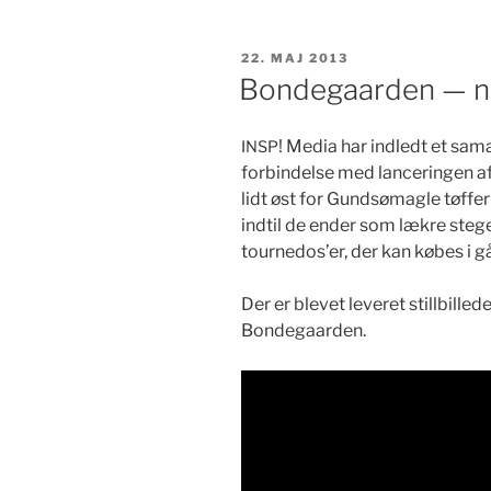
UDGIVET
22. MAJ 2013
DEN
Bondegaarden — n
! Media har indledt et sam
INSP
forbindelse med lancerin­gen a
lidt øst for Gund­sø­ma­gle tøf­f
indtil de ender som lækre steg
tourne­dos’er, der kan købes i 
Der er blevet lev­eret still­bill
Bondegaarden.