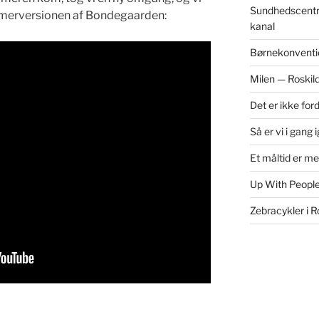
Sundhedscentr
­merver­sio­nen af Bondegaarden:
kanal
Børnekonventi
Milen — Roskil
Det er ikke for
Så er vi i gang 
Et måltid er m
Up With People
Zebracykler i R