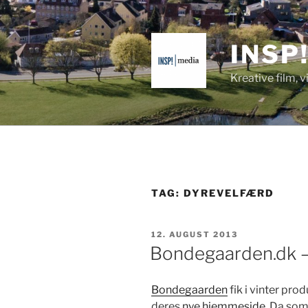
Videre
til
indhold
INSP
Kreative film, 
TAG:
DYREVELFÆRD
UDGIVET
12. AUGUST 2013
DEN
Bondegaarden.dk 
Bon­de­gaar­den
fik i vin­ter pro
deres
nye hjemme­side
. Da som