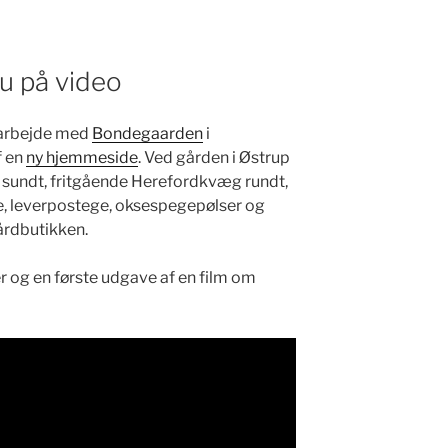
u på video
ar­be­jde med
Bon­de­gaar­den
i
f en
ny hjemme­side
. Ved går­den i Østrup
er sundt, frit­gående Here­ford­kvæg rundt,
e, lev­er­postege, oksespegepølser og
gårdbutikken.
ed­er og en første udgave af en film om