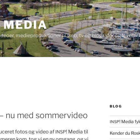
! MEDIA
videoer, medieproduktioner til web, tv og biografer og levere
BLOG
— nu med sommervideo
! Media fyl
INSP
­duc­eret fotos og video af
! Media til
INSP
Kender du Rosk
­meren kom, tog vi en ny omgang, og vi