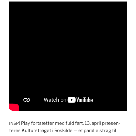
! Play
fort­sæt­ter med fuld fart. 13. april præsen­
INSP
teres
Kul­turstrøget
i Roskilde — et par­al­lel­strøg til