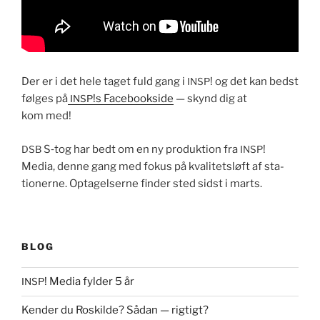
Der er i det hele taget fuld gang i
! og det kan bedst
INSP
følges på
!s Face­book­side
— skynd dig at
INSP
kom med!
S‑tog har bedt om en ny pro­duk­tion fra
!
DSB
INSP
Media, denne gang med fokus på kvalitet­sløft af sta­
tion­erne. Optagelserne find­er sted sidst i marts.
BLOG
! Media fylder 5 år
INSP
Kender du Roskilde? Sådan — rigtigt?