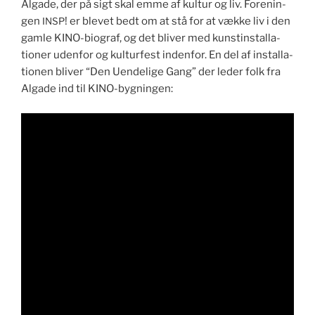
Algade, der på sigt skal emme af kul­tur og liv. Forenin­
gen
! er blevet bedt om at stå for at vække liv i den
INSP
gam­le KINO-biograf, og det bliv­er med kun­stin­stal­la­
tion­er uden­for og kul­tur­fest inden­for. En del af instal­la­
tio­nen bliv­er “Den Uen­delige Gang” der led­er folk fra
Algade ind til KINO-bygningen: