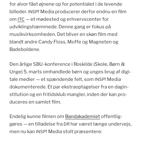
for alvor fået øjnene op for poten­tialet i de lev­ende
billed­er.
! Media pro­duc­er­er der­for end­nu en film
INSP
om
— et mødest­ed og erhvervs­cen­ter for
ITC
udvikling­shæmmede. Denne gang er fokus på
musikvirk­somhe­den. Det bliv­er en skøn film med
blandt andre Can­dy Floss, Moffe og Mag­neten og
Badeboldene.
&
Den årlige SBU-kon­fer­ence i Roskilde (Skole, Børn
Unge) 5. marts omhan­dlede børn og unges brug af dig­i­
tale medi­er — et spæn­dende felt, som
! Media
INSP
doku­menterede. Et par ekstraop­tagelser fra en dagin­
sti­tu­tion og en fritid­sklub man­gler, inden der kan pro­
duc­eres en sam­let film.
Endelig kunne fil­men om
Ban­dakademiet
offentlig­
gøres — en tilladelse fra
har været længe under­ve­js,
DR
men nu kan
! Media stolt præsentere:
INSP