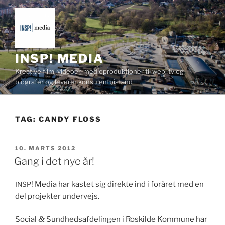
Videre
til
indhold
INSP! MEDIA
Kreative film, videoer, medieproduktioner til web, tv og
biografer og leverer konsulentbistand
TAG:
CANDY FLOSS
UDGIVET
10. MARTS 2012
DEN
Gang i det nye år!
! Media har kastet sig direk­te ind i foråret med en
INSP
del pro­jek­ter undervejs.
&
Social
Sund­hed­safdelin­gen i Roskilde Kom­mune har