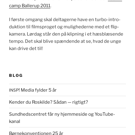
camp Ballerup 2011
.
I første omgang skal delt­agerne have en tur­bo-intro­
duk­tion til film­sprog­et og mulighed­erne med et flip-
kam­era. Lørdag står den på klip­n­ing i et hæs­blæsende
tem­po. Det skal blive spæn­dende at se, hvad de unge
kan dri­ve det til!
BLOG
! Media fylder 5 år
INSP
Kender du Roskilde? Sådan — rigtigt?
Sundhedscentret får ny hjemmeside og YouTube-
kanal
Børnekonventionen 25 år