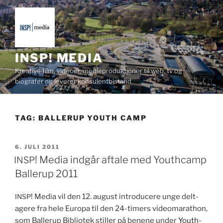
Videre
til
indhold
INSP! MEDIA
Kreative film, videoer, medieproduktioner til web, tv og
biografer og leverer konsulentbistand
TAG:
BALLERUP YOUTH CAMP
UDGIVET
6. JULI 2011
DEN
! Media indgår aftale med Youthcamp
INSP
Ballerup 2011
! Media vil den 12. august intro­duc­ere unge delt­
INSP
agere fra hele Europa til den 24-timers video­marathon,
som Ballerup Bib­liotek stiller på benene under
Youth­