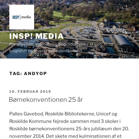
Videre
til
indhold
INSP! MEDIA
Kreative film, videoer, medieproduktioner til web, tv og
biografer og leverer konsulentbistand
TAG:
ANDYOP
UDGIVET
10. FEBRUAR 2015
DEN
Børnekonventionen 25 år
Palles Gave­bod, Roskilde Bib­liotek­erne, Unicef og
Roskilde Kom­mune fejrede sam­men med 3 skol­er i
Roskilde børnekon­ven­tio­nens 25-års jubilæum den 20.
novem­ber 2014. Det skete med kul­mi­na­tio­nen af et