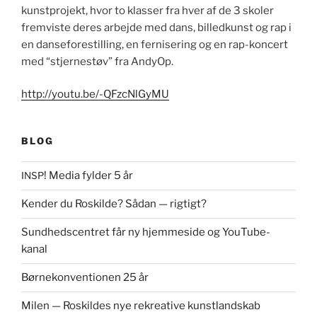
kun­st­pro­jekt, hvor to klass­er fra hver af de 3 skol­er
fremviste deres arbe­jde med dans, billed­kun­st og rap i
en danse­for­estill­ing, en ferniser­ing og en rap-kon­cert
med “stjernestøv” fra AndyOp.
http://youtu.be/-QFzcNlGyMU
BLOG
! Media fylder 5 år
INSP
Kender du Roskilde? Sådan — rigtigt?
Sundhedscentret får ny hjemmeside og YouTube-
kanal
Børnekonventionen 25 år
Milen — Roskildes nye rekreative kunstlandskab